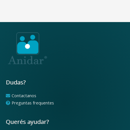
s
c
a
r
p
o
r
:
Dudas?
Contactanos
Preguntas frequentes
Querés ayudar?